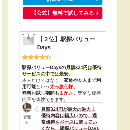
【公式】無料で試してみる
【２位】駅探バリュー
Days
駅探バリューDaysの
月額324円は優待
サービスの中では最安。
本人だけではなく、
家族や友人まで利
用可能
という
太っ腹仕様。
無料お試し期間も
１か月。
豊富な優待
内容を体験できます。
月額324円が最大の魅力！
優待内容は幅広いので、通
管理
常優待をベースに使ってい
人
くなら、駅探バリューDays